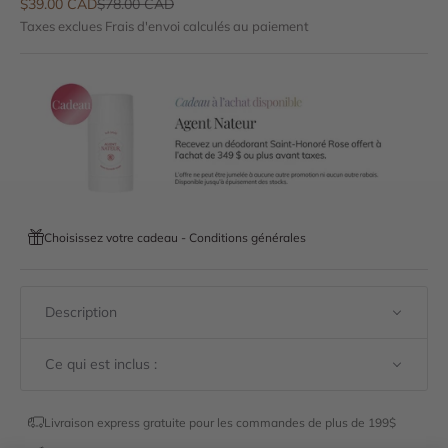
Prix de vente
Prix normal
$39.00 CAD
$78.00 CAD
Taxes exclues
Frais d'envoi calculés
au paiement
Choisissez votre cadeau - Conditions générales
Description
Ce qui est inclus :
Livraison express gratuite pour les commandes de plus de 199$