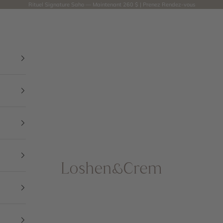
Rituel Signature Saho — Maintenant 260 $ |
Prenez Rendez-vous
Loshen & Crem