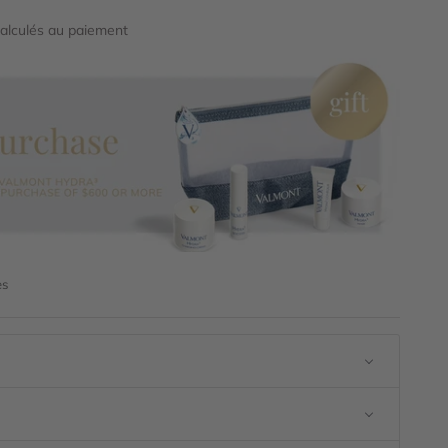
calculés
au paiement
es