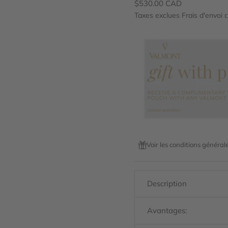
Prix de vente
$530.00 CAD
Taxes exclues
Frais d'envoi 
Voir les conditions général
Description
Avantages: