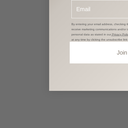
Email
By entering your email address, checking t
receive marketing communications and/or 
personal data as stated in our
Privacy Polic
at any time by clicking the unsubscribe lin
Join