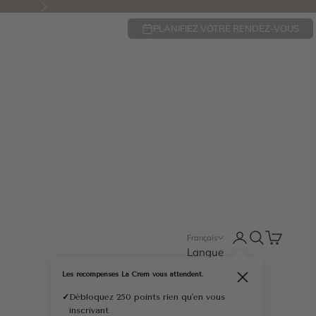
Suivant
PLANIFIEZ VOTRE RENDEZ-VOUS
Ouvrir le compte u
Ouvrir la rech
Voir le pan
Français
Langue
English
Les récompenses La Crem vous attendent.
Fermer
Français
✓
Débloquez 250 points rien qu'en vous
inscrivant