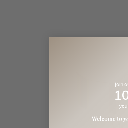
Join 
1
you
Welcome to
y