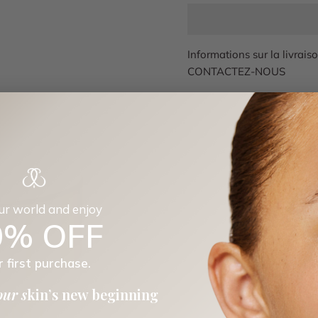
Informations sur la livrais
CONTACTEZ-NOUS
our world and enjoy
0% OFF
r first purchase.
our s
kin’s new beginning