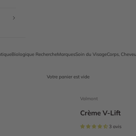
tique
Biologique Recherche
Marques
Soin du Visage
Corps, Cheveu
Votre panier est vide
Valmont
Crème V-Lift
3 avis