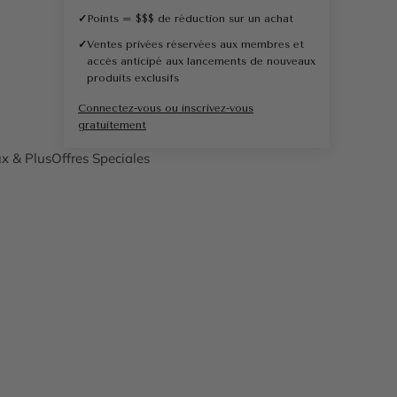
✓
Points = $$$ de réduction sur un achat
✓
Ventes privées réservées aux membres et
accès anticipé aux lancements de nouveaux
produits exclusifs
Connectez-vous ou inscrivez-vous
gratuitement
x & Plus
Offres Speciales