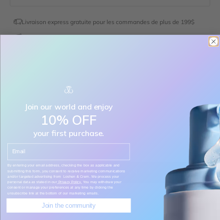
Livraison express gratuite pour les commandes de plus de 199$
Disponible à notre boutique d'Edmonton
Expédier au Canada seulement
En stock
Taille:
Join our world and enjoy
50 ml
10% OFF
your first purchase.
Diminuer la quantité
Diminuer la quantité
Email
By entering your email address, checking the box as applicable and
AJOUTER AU PANIER
submitting this form, you consent to receive marketing communications
and/or targeted advertising from Loshen & Crem. We process your
personal data as stated in our
Privacy Policy.
You may withdraw your
consent or manage your preferences at any time by clicking the
unsubscribe link at the bottom of our marketing emails.
Join the community