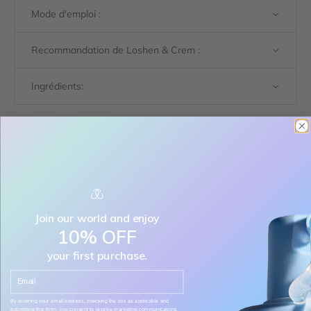
Mode d'emploi :
Recommandation de Loshen & Crem :
Ingrédients:
Livraison express gratuite pour les commandes de plus de 199$
Disponible à notre boutique d'Edmonton
Expédier au Canada seulement
Plus que 2 produits en stock
Join our world and enjoy
10% OFF
Taille:
your first purchase.
6 x 8 ml
Email
Diminuer la quantité
Diminuer la quantité
By entering your email address, checking the box as applicable and
submitting this form, you consent to receive marketing communications