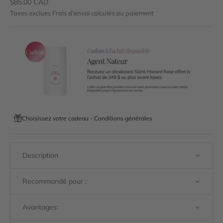
Prix de vente
$85.00 CAD
Taxes exclues
Frais d'envoi calculés
au paiement
Choisissez votre cadeau - Conditions générales
Description
Recommandé pour :
Avantages: