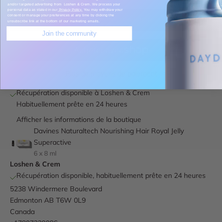
and/or targeted advertising from Loshen & Crem. We process your
personal data as stated in our
Privacy Policy.
You may withdraw your
consent or manage your preferences at any time by clicking the
AJOUTER AU PANIER
unsubscribe link at the bottom of our marketing emails.
Join the community
Plus de moyens de paiement
Récupération disponible à Loshen & Crem
Habituellement prête en 24 heures
Afficher les informations de la boutique
Davines Naturaltech Nourishing Hair Royal Jelly
Superactive
6 x 8 ml
Loshen & Crem
Récupération disponible, habituellement prête en 24 heures
5238 Windermere Boulevard
Edmonton AB T6W 0L9
Canada