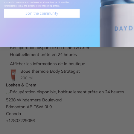
consent or manage your preferences at any time by clicking the
AJOUTER AU PANIER
unsubscribe link at the bottom of our marketing emails.
Join the community
Plus de moyens de paiement
Récupération disponible à Loshen & Crem
Habituellement prête en 24 heures
Afficher les informations de la boutique
Boue thermale Body Strategist
200 ml
Loshen & Crem
Récupération disponible, habituellement prête en 24 heures
5238 Windermere Boulevard
Edmonton AB T6W 0L9
Canada
+17807229086