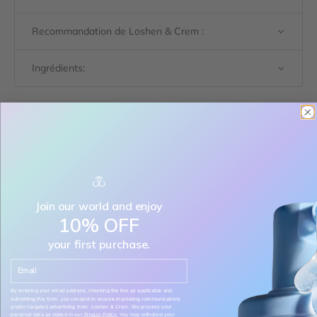
Recommandation de Loshen & Crem :
Ingrédients:
Livraison express gratuite pour les commandes de plus de 199$
Disponible à notre boutique d'Edmonton
Expédier au Canada seulement
En stock
Join our world and enjoy
Taille:
10% OFF
200 ml
your first purchase.
Email
Diminuer la quantité
Diminuer la quantité
By entering your email address, checking the box as applicable and
submitting this form, you consent to receive marketing communications
and/or targeted advertising from Loshen & Crem. We process your
personal data as stated in our
Privacy Policy.
You may withdraw your