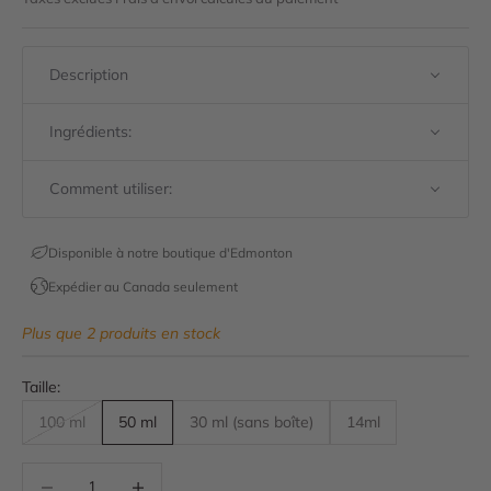
Description
Ingrédients:
Comment utiliser:
Disponible à notre boutique d'Edmonton
Expédier au Canada seulement
Plus que 2 produits en stock
Taille:
100 ml
50 ml
30 ml (sans boîte)
14ml
Diminuer la quantité
Diminuer la quantité