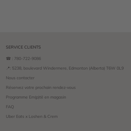
Nous sélectionnons les meilleures marques de soins de la peau
pour vous offrir les meilleures options pour une peau saine.
#Respectezvotrepeau
SERVICE CLIENTS
☎ : 780-722-9086
📍: 5238, boulevard Windermere, Edmonton (Alberta) T6W 0L9
Nous contacter
Réservez votre prochain rendez-vous
Programme Em(p)tē en magasin
FAQ
Uber Eats x Loshen & Crem