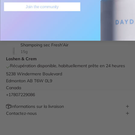
Join the community
Récupération disponible à Loshen & Crem
Habituellement prête en 24 heures
Afficher les informations de la boutique
Shampoing sec Fresh'Air
15g
Loshen & Crem
Récupération disponible, habituellement prête en 24 heures
5238 Windermere Boulevard
Edmonton AB T6W 0L9
Canada
+17807229086
Informations sur la livraison
Contactez-nous