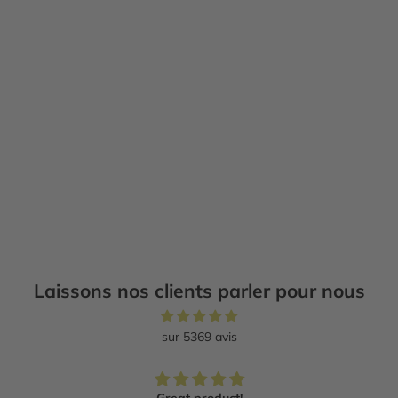
Ajouter au panier
BIODERMA
Bioderma Hydrabio Riche
Prix de vente
$37.99 CAD
Laissons nos clients parler pour nous
sur 5369 avis
Great product!