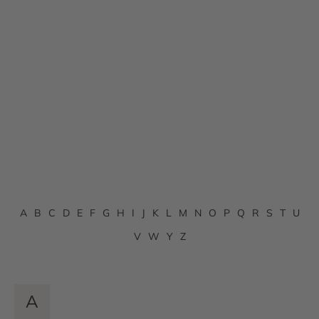
A
B
C
D
E
F
G
H
I
J
K
L
M
N
O
P
Q
R
S
T
U
V
W
Y
Z
A