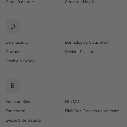
Corps à mordre
Cedar and Myrrh
D
Dermaceutic
Dermalogica Clear Start
Davines
Deviant Skincare
Dabble & Dollop
E
Equalrxn Skin
Elta MD
Esthederm
Elixir Des Glaciers de Valmont
EviDenS de Beauté