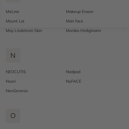
MeLine
Makeup Eraser
Mount Lai
Man face
May Lindstrom Skin
Monika Heiligmann
N
NEOCUTIS
Nodpod
Nuori
NuFACE
NeoGenesis
O