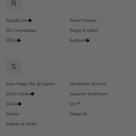
R
RejudiCare
René Furterer
RD Cosmétique
Roger & Gallet
RÉEL
Radford
S
Sara Happ The lip Expert
SkinBetter Science
She's Vanity
Susanne Kaufmann
SIDIA
SIV™
Sothys
Silagen®
Sophie la Girafe