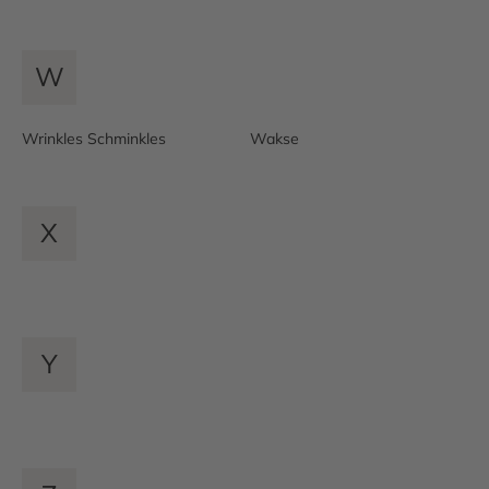
W
Wrinkles Schminkles
Wakse
X
Y