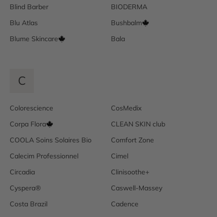
Blind Barber
BIODERMA
Blu Atlas
Bushbalm
Blume Skincare
Bala
C
Colorescience
CosMedix
Corpa Flora
CLEAN SKIN club
COOLA Soins Solaires Bio
Comfort Zone
Calecim Professionnel
Cimel
Circadia
Clinisoothe+
Cyspera®
Caswell-Massey
Costa Brazil
Cadence