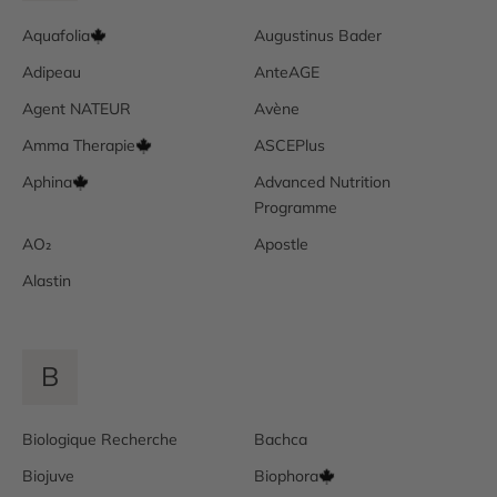
Aquafolia
Augustinus Bader
Adipeau
AnteAGE
Agent NATEUR
Avène
Amma Therapie
ASCEPlus
Aphina
Advanced Nutrition
Programme
AO₂
Apostle
Alastin
B
Biologique Recherche
Bachca
Biojuve
Biophora