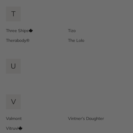
T
Three Ships
Tizo
Therabody®
The Lolo
U
V
Valmont
Vintner’s Daughter
Vitruvi