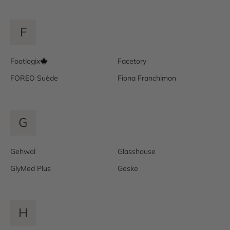
F
Footlogix
Facetory
FOREO Suède
Fiona Franchimon
G
Gehwol
Glasshouse
GlyMed Plus
Geske
H